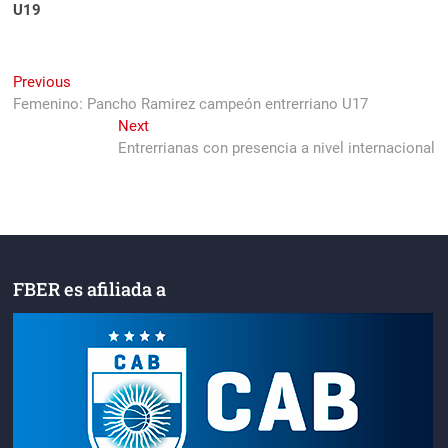
U19
Navegación
Previous
Previous
post:
Femenino: Pancho Ramirez campeón entrerriano U17
de
Next
Next
entradas
post:
Entrerrianas con presencia a nivel internacional
FBER es afiliada a