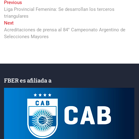
Navegación
Previous
Previous
post:
Liga Provincial Femenina: Se desarrollan los terceros
de
triangulares
entradas
Next
Next
post:
Acreditaciones de prensa al 84° Campeonato Argentino de
Selecciones Mayores
FBER es afiliada a