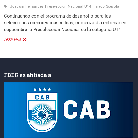
Joaquin Fernandez
Preseleccion Nacional U14
Thiago Scevola
Continuando con el programa de desarrollo para las
selecciones menores masculinas, comenzará a entrenar en
septiembre la Preselección Nacional de la categoría U14
DOS
LEER MÁS
ENTRERRIANOS
EN
LA
PRESELECCIÓN
NACIONAL
U14
FBER es afiliada a