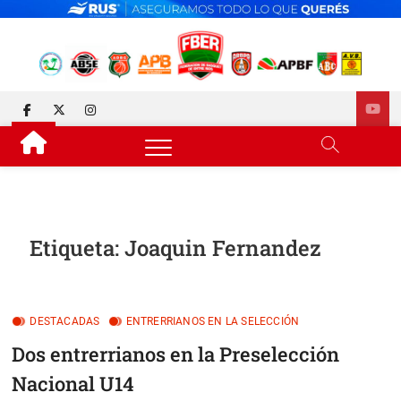
Skip
to
content
FEDERACIÓN DE BÁSQUET
DESDE 1929 JUNTO AL BÁSQUET PROVINCIAL
facebook
twitter
instagram
DE ENTRE RÍOS
Etiqueta:
Joaquin Fernandez
DESTACADAS
ENTRERRIANOS EN LA SELECCIÓN
Dos entrerrianos en la Preselección
Nacional U14