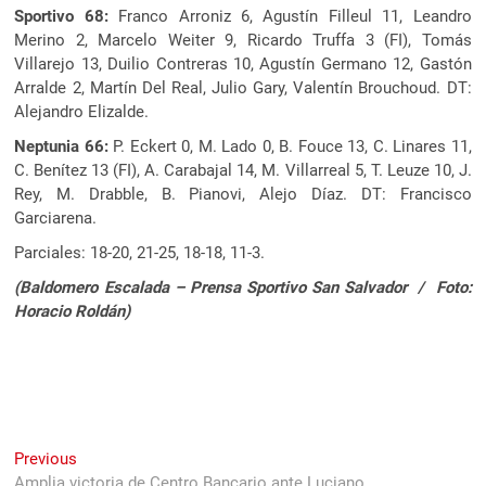
Sportivo 68:
Franco Arroniz 6, Agustín Filleul 11, Leandro
Merino 2, Marcelo Weiter 9, Ricardo Truffa 3 (FI), Tomás
Villarejo 13, Duilio Contreras 10, Agustín Germano 12, Gastón
Arralde 2, Martín Del Real, Julio Gary, Valentín Brouchoud. DT:
Alejandro Elizalde.
Neptunia 66:
P. Eckert 0, M. Lado 0, B. Fouce 13, C. Linares 11,
C. Benítez 13 (FI), A. Carabajal 14, M. Villarreal 5, T. Leuze 10, J.
Rey, M. Drabble, B. Pianovi, Alejo Díaz. DT: Francisco
Garciarena.
Parciales: 18-20, 21-25, 18-18, 11-3.
(Baldomero Escalada – Prensa Sportivo San Salvador / Foto:
Horacio Roldán)
Navegación
Previous
Previous
post:
Amplia victoria de Centro Bancario ante Luciano