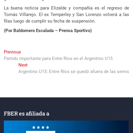
La buena noticia para Elizalde y compañía es el regreso de
Tomás Villarejo. El ex Temperley y San Lorenzo volverá a las
filas luego de cumplir su fecha de suspensión.
(Por Baldomero Escalada – Prensa Sportivo)
Navegación
Previous
Previous
post:
Partido importante para Entre Ríos en el Argentino U15
de
Next
Next
entradas
post:
Argentino U15: Entre Ríos se quedó afuera de las semis
FBER es afiliada a