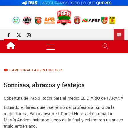
Skip
to
content
FEDERACIÓN DE BÁSQUET
DESDE 1929 JUNTO AL BÁSQUET PROVINCIAL
facebook
twitter
instagram
DE ENTRE RÍOS
CAMPEONATO ARGENTINO 2013
Sonrisas, abrazos y festejos
Cobertura de Pablo Rochi para el medio EL DIARIO de PARANÁ
Eduardo Villares, quien se retiró del profesionalismo de la
mejor forma, Pablo Jaworski, Daniel Hure y el entrenador
Martín Andem, hablaron luego de la final y celebraron un nuevo
título entrerriano.