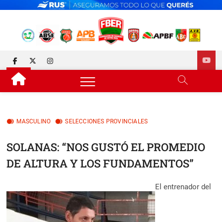
Skip
to
content
FEDERACIÓN DE BÁSQUET
DESDE 1929 JUNTO AL BÁSQUET PROVINCIAL
facebook
twitter
instagram
DE ENTRE RÍOS
MASCULINO
SELECCIONES PROVINCIALES
SOLANAS: “NOS GUSTÓ EL PROMEDIO
DE ALTURA Y LOS FUNDAMENTOS”
El entrenador del