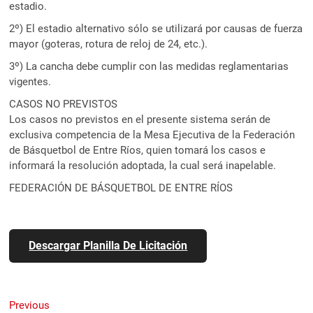
estadio.
2º) El estadio alternativo sólo se utilizará por causas de fuerza
mayor (goteras, rotura de reloj de 24, etc.).
3º) La cancha debe cumplir con las medidas reglamentarias
vigentes.
CASOS NO PREVISTOS
Los casos no previstos en el presente sistema serán de
exclusiva competencia de la Mesa Ejecutiva de la Federación
de Básquetbol de Entre Ríos, quien tomará los casos e
informará la resolución adoptada, la cual será inapelable.
FEDERACIÓN DE BÁSQUETBOL DE ENTRE RÍOS
Descargar Planilla De Licitación
Navegación
Previous
Previous