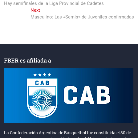
post:
Hay semifinales de la Liga Provincial de Cadetes
de
Next
Next
entradas
post:
Masculino: Las «Semis» de Juveniles confirmadas
FBER es afiliada a
La Confederación Argentina de Básquetbol fue constituida el 30 de