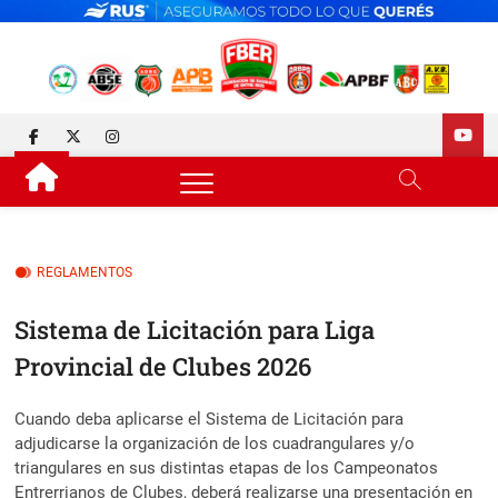
Skip
to
content
FEDERACIÓN DE BÁSQUET
DESDE 1929 JUNTO AL BÁSQUET PROVINCIAL
facebook
twitter
instagram
DE ENTRE RÍOS
REGLAMENTOS
Sistema de Licitación para Liga
Provincial de Clubes 2026
Cuando deba aplicarse el Sistema de Licitación para
adjudicarse la organización de los cuadrangulares y/o
triangulares en sus distintas etapas de los Campeonatos
Entrerrianos de Clubes, deberá realizarse una presentación en