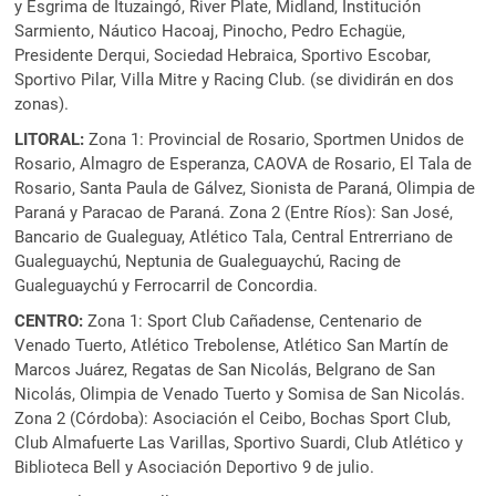
y Esgrima de Ituzaingó, River Plate, Midland, Institución
Sarmiento, Náutico Hacoaj, Pinocho, Pedro Echagüe,
Presidente Derqui, Sociedad Hebraica, Sportivo Escobar,
Sportivo Pilar, Villa Mitre y Racing Club. (se dividirán en dos
zonas).
LITORAL:
Zona 1: Provincial de Rosario, Sportmen Unidos de
Rosario, Almagro de Esperanza, CAOVA de Rosario, El Tala de
Rosario, Santa Paula de Gálvez, Sionista de Paraná, Olimpia de
Paraná y Paracao de Paraná. Zona 2 (Entre Ríos): San José,
Bancario de Gualeguay, Atlético Tala, Central Entrerriano de
Gualeguaychú, Neptunia de Gualeguaychú, Racing de
Gualeguaychú y Ferrocarril de Concordia.
CENTRO:
Zona 1: Sport Club Cañadense, Centenario de
Venado Tuerto, Atlético Trebolense, Atlético San Martín de
Marcos Juárez, Regatas de San Nicolás, Belgrano de San
Nicolás, Olimpia de Venado Tuerto y Somisa de San Nicolás.
Zona 2 (Córdoba): Asociación el Ceibo, Bochas Sport Club,
Club Almafuerte Las Varillas, Sportivo Suardi, Club Atlético y
Biblioteca Bell y Asociación Deportivo 9 de julio.