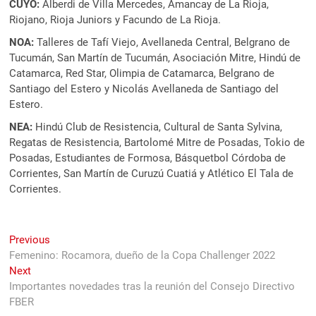
CUYO:
Alberdi de Villa Mercedes, Amancay de La Rioja,
Riojano, Rioja Juniors y Facundo de La Rioja.
NOA:
Talleres de Tafí Viejo, Avellaneda Central, Belgrano de
Tucumán, San Martín de Tucumán, Asociación Mitre, Hindú de
Catamarca, Red Star, Olimpia de Catamarca, Belgrano de
Santiago del Estero y Nicolás Avellaneda de Santiago del
Estero.
NEA:
Hindú Club de Resistencia, Cultural de Santa Sylvina,
Regatas de Resistencia, Bartolomé Mitre de Posadas, Tokio de
Posadas, Estudiantes de Formosa, Básquetbol Córdoba de
Corrientes, San Martín de Curuzú Cuatiá y Atlético El Tala de
Corrientes.
Navegación
Previous
Previous
post:
Femenino: Rocamora, dueño de la Copa Challenger 2022
de
Next
Next
entradas
post:
Importantes novedades tras la reunión del Consejo Directivo
FBER