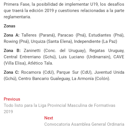
Primera Fase, la posibilidad de implementar U19, los desafíos
que traerá la edición 2019 y cuestiones relacionadas a la parte
reglamentaria.
Zonas
Zona A:
Talleres (Paraná), Paracao (Pná), Estudiantes (Pná),
Rowing (Pná), Urquiza (Santa Elena), Independiente (La Paz)
Zona B:
Zaninetti (Conc. del Uruguay), Regatas Uruguay,
Central Entrerriano (Gchú), Luis Luciano (Urdinarrain), CAVE
(Villa Elisa), Atlético Tala.
Zona C:
Rocamora (CdU), Parque Sur (CdU), Juventud Unida
(Gchú), Centro Bancario Gualeguay, La Armonía (Colón).
Navegación
Previous
Previous
post:
Todo listo para la Liga Provincial Masculina de Formativas
de
2019
entradas
Next
Next
post:
Convocatoria Asamblea General Ordinaria