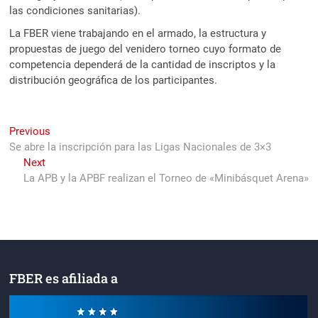
las condiciones sanitarias).
La FBER viene trabajando en el armado, la estructura y
propuestas de juego del venidero torneo cuyo formato de
competencia dependerá de la cantidad de inscriptos y la
distribución geográfica de los participantes.
Navegación
Previous
Previous
post:
Se abre la inscripción para las Ligas Nacionales de 3×3
de
Next
Next
entradas
post:
La APB y la APBF realizan el Torneo de «Minibásquet Arena»
FBER es afiliada a