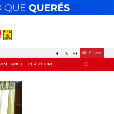
En vivo
facebook
twitter
instagram
RESULTADOS
ESTADÍSTICAS