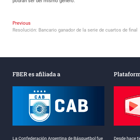
podrán ser del mismo género.
Navegación
Previous
Previous
post:
Resolución: Bancario ganador de la serie de cuartos de final
de
entradas
FBER es afiliada a
Plataform
La Confederación Argentina de Básquetbol fue
Desde hace t