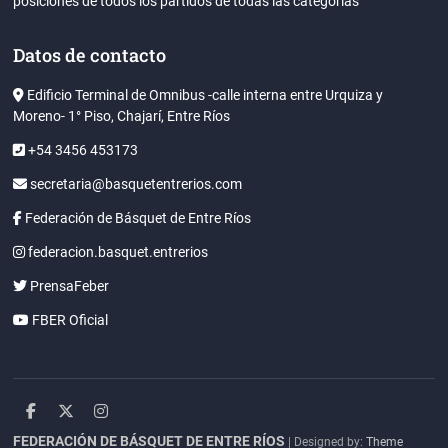
posiciones de todos los partidos de todas las categorías
Datos de contacto
Edificio Terminal de Omnibus -calle interna entre Urquiza y
Moreno- 1° Piso, Chajarí, Entre Ríos
+54 3456 453173
secretaria@basquetentrerios.com
Federación de Básquet de Entre Ríos
federacion.basquet.entrerios
PrensaFeber
FBER Oficial
facebook
twitter
instagram
FEDERACIÓN DE BÁSQUET DE ENTRE RÍOS
| Designed by:
Theme