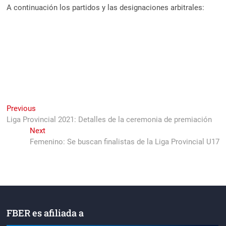
A continuación los partidos y las designaciones arbitrales:
Navegación
Previous
Previous
post:
Liga Provincial 2021: Detalles de la ceremonia de premiación
de
Next
Next
entradas
post:
Femenino: Se buscan finalistas de la Liga Provincial U17
FBER es afiliada a