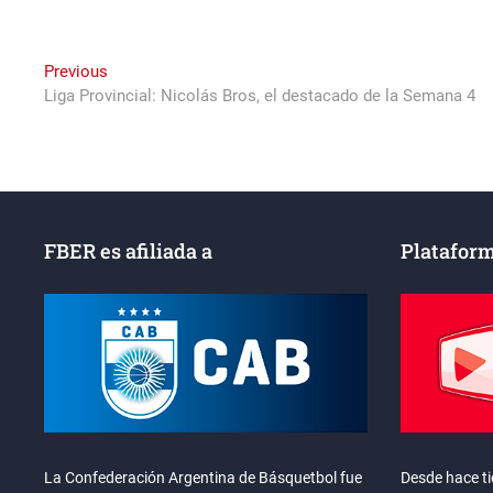
Navegación
Previous
Previous
post:
Liga Provincial: Nicolás Bros, el destacado de la Semana 4
de
entradas
FBER es afiliada a
Plataform
La Confederación Argentina de Básquetbol fue
Desde hace t