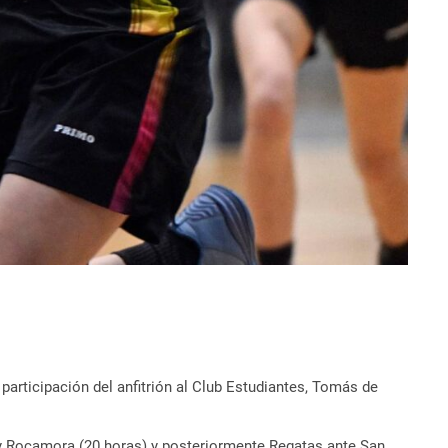
 participación del anfitrión al Club Estudiantes, Tomás de
E y Rocamora (20 horas) y posteriormente Regatas ante San