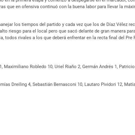
 en la primera etapa y comenzó a despegarse en el marcador, con 
tras que en ofensiva continuó con la buena labor para llevar la máx
manejar los tiempos del partido y cada vez que los de Díaz Vélez re
 alto riesgo para el local pero que sacó delante de gran manera pa
, todos rivales a los que deberá enfrentar en la recta final del Pre 
, Maximiliano Robledo 10, Uriel Riaño 2, Germán Andrés 1, Patricio
emías Dreiling 4, Sebastián Bernasconi 10, Lautaro Pividori 12, Matí