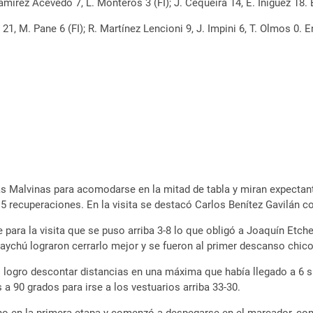
 Ramírez Acevedo 7, L. Monteros 3 (FI); J. Cequeira 14, E. Iñiguez 18
z 21, M. Pane 6 (FI); R. Martínez Lencioni 9, J. Impini 6, T. Olmos 0
s Malvinas para acomodarse en la mitad de tabla y miran expectantes
y 5 recuperaciones. En la visita se destacó Carlos Benítez Gavilán c
para la visita que se puso arriba 3-8 lo que obligó a Joaquín Etch
uaychú lograron cerrarlo mejor y se fueron al primer descanso chico
o logro descontar distancias en una máxima que había llegado a 6 si
 a 90 grados para irse a los vestuarios arriba 33-30.