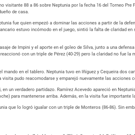
 visitante 88 a 86 sobre Neptunia por la fecha 16 del Torneo Pre F
 dueño de casa.
ptunia fue quien empezó a dominar las acciones a partir de la defen
cario estuvo incómodo en el juego, sintió la falta de claridad en s
asaje de Impini y el aporte en el goleo de Silva, junto a una defens
reaccionó con un triple de Pérez (40-29) pero la claridad no fue la
on el mando en el tablero. Neptunia tuvo en Iñíguez y Cequeira dos c
la visita pudo reacomodarse y emparejó nuevamente las acciones co
 64, en un verdadero partidazo. Ramírez Acevedo apareció en Neptuni
oche) para mantenerse arriba. Además, en la visita fue importante l
ptunia que lo logró igualar con un triple de Monteros (86-86). Sin e