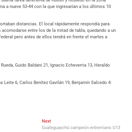
buena tarea defensiva de Russo y Robledo en la zona
ima a nueve 53-44 con la que ingresarían a los últimos 10
cortaban distancias. El local rápidamente respondía para
ra acomodarse entre los de la mitad de tabla, quedando a un
Federal pero antes de ellos tendrá en frente el martes a
 Rueda, Guido Baldani 21, Ignacio Echeverria 13, Heraldo
as Leite 6, Carlos Benítez Gavilán 19, Benjamín Salcedo 4:
Next
Next
post:
Gualeguaychú campeón entrerriano U13