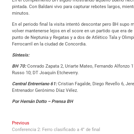
En el complemento BH siguió mostrando aquello bueno hecho
pintada. Con Baldani vivo para capturar rebotes largos, mien
minutos.
En el periodo final la visita intentó descontar pero BH supo 
volver mantenerse lejos en el score en un partido que era de
punto de Neptunia y Regatas y a dos de Atlético Tala y Olimpia
Ferrocarril en la ciudad de Concordia.
Síntesis:
BH 70:
Conrado Zapata 2, Uriarte Mateo, Fernando Alfonzo 11
Russo 10; DT Joaquín Etcheverry.
Central Entrerriano 61:
Cristian Fagalde, Diego Revello 6, Jer
Entrenador Gerónimo Díaz Vélez.
Por Hernán Dotto – Prensa BH
Navegación
Previous
Previous
post:
Conferencia 2: Ferro clasificado a 4° de final
de