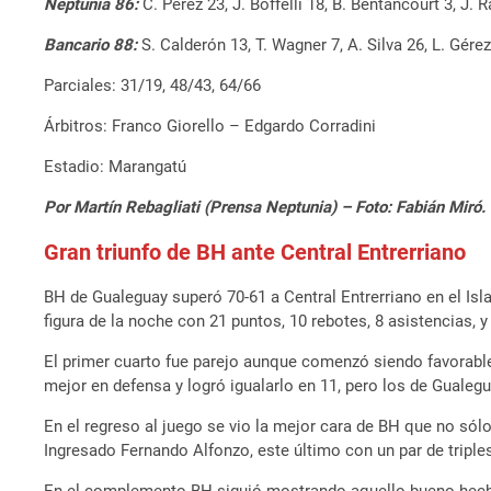
Neptunia 86:
C. Pérez 23, J. Boffelli 18, B. Bentancourt 3, J.
Bancario 88:
S. Calderón 13, T. Wagner 7, A. Silva 26, L. Gére
Parciales: 31/19, 48/43, 64/66
Árbitros: Franco Giorello – Edgardo Corradini
Estadio: Marangatú
Por Martín Rebagliati (Prensa Neptunia) – Foto: Fabián Miró.
Gran triunfo de BH ante Central Entrerriano
BH de Gualeguay superó 70-61 a Central Entrerriano en el Isla
figura de la noche con 21 puntos, 10 rebotes, 8 asistencias, 
El primer cuarto fue parejo aunque comenzó siendo favorable 
mejor en defensa y logró igualarlo en 11, pero los de Gualeg
En el regreso al juego se vio la mejor cara de BH que no sól
Ingresado Fernando Alfonzo, este último con un par de triples