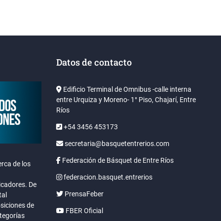
Datos de contacto
Edificio Terminal de Omnibus -calle interna
entre Urquiza y Moreno- 1° Piso, Chajarí, Entre
Ríos
+54 3456 453173
secretaria@basquetentrerios.com
Federación de Básquet de Entre Ríos
rca de los
federacion.basquet.entrerios
icadores. De
PrensaFeber
tal
osiciones de
FBER Oficial
ategorías