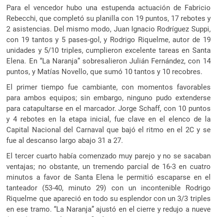
Para el vencedor hubo una estupenda actuación de Fabricio
Rebecchi, que completó su planilla con 19 puntos, 17 rebotes y
2 asistencias. Del mismo modo, Juan Ignacio Rodríguez Suppi,
con 19 tantos y 5 pases-gol, y Rodrigo Riquelme, autor de 19
unidades y 5/10 triples, cumplieron excelente tareas en Santa
Elena. En “La Naranja” sobresalieron Julián Fernández, con 14
puntos, y Matías Novello, que sumó 10 tantos y 10 recobres.
El primer tiempo fue cambiante, con momentos favorables
para ambos equipos; sin embargo, ninguno pudo extenderse
para catapultarse en el marcador. Jorge Schaff, con 10 puntos
y 4 rebotes en la etapa inicial, fue clave en el elenco de la
Capital Nacional del Carnaval que bajó el ritmo en el 2C y se
fue al descanso largo abajo 31 a 27.
El tercer cuarto había comenzado muy parejo y no se sacaban
ventajas; no obstante, un tremendo parcial de 16-3 en cuatro
minutos a favor de Santa Elena le permitió escaparse en el
tanteador (53-40, minuto 29) con un incontenible Rodrigo
Riquelme que apareció en todo su esplendor con un 3/3 triples
en ese tramo. “La Naranja” ajustó en el cierre y redujo a nueve