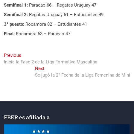
Semifinal 1:
Paracao 66 – Regatas Uruguay 47
Semifinal 2:
Regatas Uruguay 51 – Estudiantes 49
3° puesto:
Rocamora 82 – Estudiantes 41
Final:
Rocamora 63 – Paracao 47
Navegación
Previous
Previous
post:
Inicia la Fase 2 de la Liga Formativa Masculina
de
Next
Next
entradas
post:
Se jugó la 2° Fecha de la Liga Femenina de Mini
FBER es afiliada a