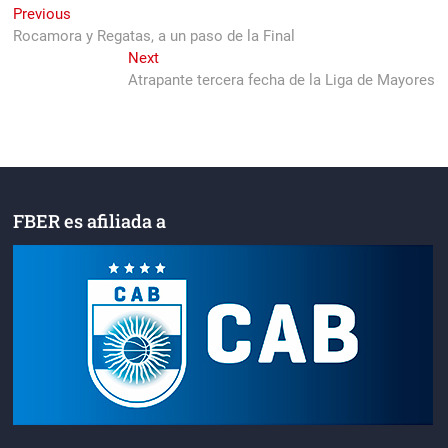
Navegación
Previous
Previous
post:
Rocamora y Regatas, a un paso de la Final
de
Next
Next
entradas
post:
Atrapante tercera fecha de la Liga de Mayores
FBER es afiliada a