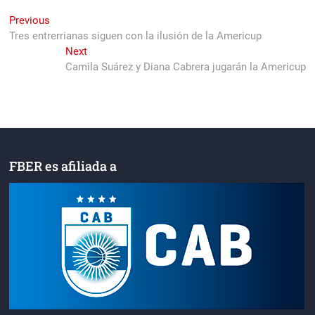
Navegación
Previous
Previous
post:
Tres entrerrianas siguen con la ilusión de la Americup
de
Next
Next
entradas
post:
Camila Suárez y Diana Cabrera jugarán la Americup
FBER es afiliada a