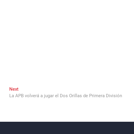
Next
Next
post:
La APB volverá a jugar el Dos Orillas de Primera División