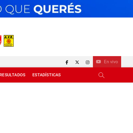
En vivo
facebook
twitter
instagram
RESULTADOS
ESTADÍSTICAS