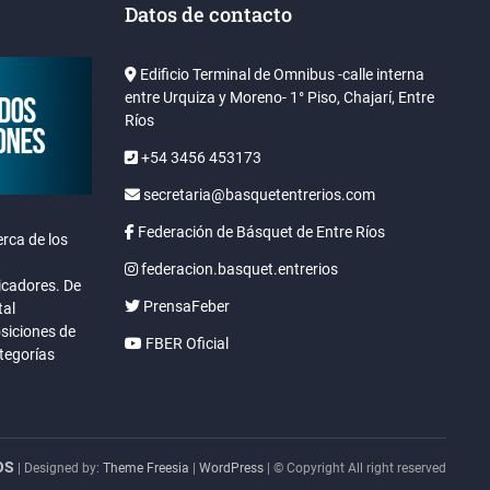
Datos de contacto
Edificio Terminal de Omnibus -calle interna
entre Urquiza y Moreno- 1° Piso, Chajarí, Entre
Ríos
+54 3456 453173
secretaria@basquetentrerios.com
Federación de Básquet de Entre Ríos
rca de los
federacion.basquet.entrerios
icadores. De
PrensaFeber
tal
osiciones de
FBER Oficial
ategorías
OS
| Designed by:
Theme Freesia
|
WordPress
| © Copyright All right reserved