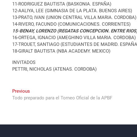
11-RODRIGUEZ BAUTISTA (BASKONIA. ESPAÑA)
12-AALIYA, LEE (GIMNASIA DE LA PLATA. BUENOS AIRES)
13-PRATO, IVAN (UNION CENTRAL VILLA MARIA. CORDOBA)
14-RIVERO, FACUNDO (COMUNICACIONES. CORRIENTES)
15-BENAY, LORENZO (REGATAS CONCEPCION. ENTRE RIOS
16-ORTEGA, IGNACIO (AMEGHINO VILLA MARIA. CORDOBA)
17-TROUET, SANTIAGO (ESTUDIANTES DE MADRID. ESPAÑA
18-GIRALT BAUTISTA (NBA ACADEMY. MEXICO)
INVITADOS
PETTRI, NICHOLAS (ATENAS. CORDOBA)
Navegación
Previous
Previous
post:
Todo preparado para el Torneo Oficial de la APBF
de
entradas