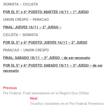
SIONISTA – CICLISTA
POR EL 5º y 6º PUESTO: MARTES 14/11 – 1º JUEGO
UNION CRESPO – PARACAO
FINAL: JUEVES 16/11 – 2º JUEGO –
CICLISTA – SIONISTA
POR EL 5º y 6º PUESTO: JUEVES 16/11 – 2º JUEGO
PARACAO – UNION CRESPO
FINAL: SABADO 18/11 – 3º JUEGO – de ser necesario
POR EL 5º y 6º PUESTO: SABADO 18/11 – 3º JUEGO – de ser
necesario
Navegación
Previous
Previous
post:
Pre Federal: Final paranaense en la Región Dos Orillas
de
Next
Next
entradas
post:
Triunfos visitantes en el Pre Federal Femenino