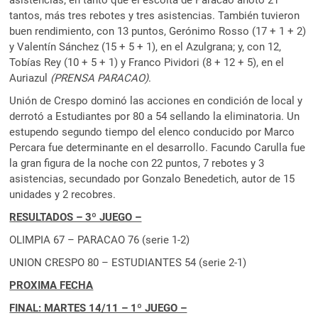
asistencias; en tanto que el escolta de Paracao anotó 21
tantos, más tres rebotes y tres asistencias. También tuvieron
buen rendimiento, con 13 puntos, Gerónimo Rosso (17 + 1 + 2)
y Valentín Sánchez (15 + 5 + 1), en el Azulgrana; y, con 12,
Tobías Rey (10 + 5 + 1) y Franco Pividori (8 + 12 + 5), en el
Auriazul
(PRENSA PARACAO)
.
Unión de Crespo dominó las acciones en condición de local y
derrotó a Estudiantes por 80 a 54 sellando la eliminatoria. Un
estupendo segundo tiempo del elenco conducido por Marco
Percara fue determinante en el desarrollo. Facundo Carulla fue
la gran figura de la noche con 22 puntos, 7 rebotes y 3
asistencias, secundado por Gonzalo Benedetich, autor de 15
unidades y 2 recobres.
RESULTADOS – 3º JUEGO –
OLIMPIA 67 – PARACAO 76 (serie 1-2)
UNION CRESPO 80 – ESTUDIANTES 54 (serie 2-1)
PROXIMA FECHA
FINAL: MARTES 14/11 – 1º JUEGO –