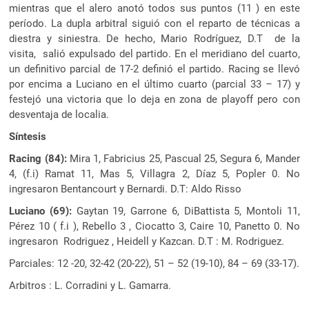
mientras que el alero anotó todos sus puntos (11 ) en este
período. La dupla arbitral siguió con el reparto de técnicas a
diestra y siniestra. De hecho, Mario Rodríguez, D.T de la
visita, salió expulsado del partido. En el meridiano del cuarto,
un definitivo parcial de 17-2 definió el partido. Racing se llevó
por encima a Luciano en el último cuarto (parcial 33 – 17) y
festejó una victoria que lo deja en zona de playoff pero con
desventaja de localia.
Síntesis
Racing (84):
Mira 1, Fabricius 25, Pascual 25, Segura 6, Mander
4, (f.i) Ramat 11, Mas 5, Villagra 2, Díaz 5, Popler 0. No
ingresaron Bentancourt y Bernardi. D.T: Aldo Risso
Luciano (69):
Gaytan 19, Garrone 6, DiBattista 5, Montoli 11,
Pérez 10 ( f.i ), Rebello 3 , Ciocatto 3, Caire 10, Panetto 0. No
ingresaron Rodriguez , Heidell y Kazcan. D.T : M. Rodriguez.
Parciales: 12 -20, 32-42 (20-22), 51 – 52 (19-10), 84 – 69 (33-17).
Arbitros : L. Corradini y L. Gamarra.