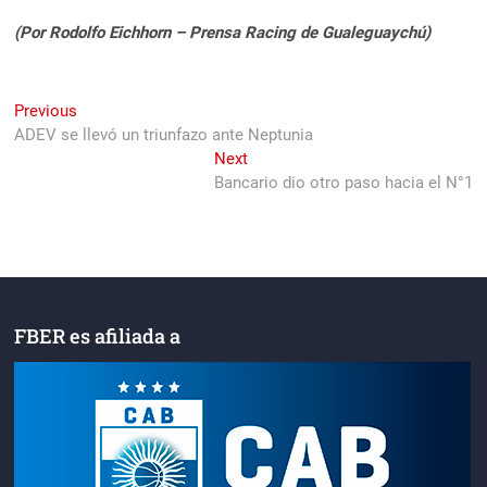
(Por Rodolfo Eichhorn – Prensa Racing de Gualeguaychú)
Navegación
Previous
Previous
post:
ADEV se llevó un triunfazo ante Neptunia
de
Next
Next
entradas
post:
Bancario dio otro paso hacia el N°1
FBER es afiliada a