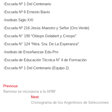
-Escuela Nº 1 Del Centenario
-Escuela Nº 6 Ernesto Bavio
-Instituto Siglo XXI
-Escuela Nº 216 Jesús Maestro y Señor (Oro Verde)
-Escuela N° 190 “Obispo Gelabert y Crespo”
-Escuela N° 124 “Ntra. Sra. De La Esperanza”
-Instituto de Enseñanzas Edu-Pro
-Escuela de Educación Técnica N” 4 de Formación
-Escuela Nº 1 Del Centenario (Equipo 2)
Navegación
Previous
Previous
post:
Ramírez se incorpora a la APBF
de
Next
Next
entradas
post:
Cronograma de los Argentinos de Selecciones