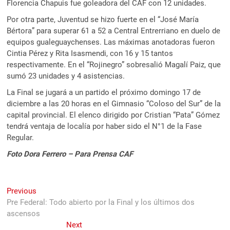
Florencia Chapuis fue goleadora del CAF con 12 unidades.
Por otra parte, Juventud se hizo fuerte en el “José María
Bértora” para superar 61 a 52 a Central Entrerriano en duelo de
equipos gualeguaychenses. Las máximas anotadoras fueron
Cintia Pérez y Rita Isasmendi, con 16 y 15 tantos
respectivamente. En el “Rojinegro” sobresalió Magalí Paiz, que
sumó 23 unidades y 4 asistencias.
La Final se jugará a un partido el próximo domingo 17 de
diciembre a las 20 horas en el Gimnasio “Coloso del Sur” de la
capital provincial. El elenco dirigido por Cristian “Pata” Gómez
tendrá ventaja de localía por haber sido el N°1 de la Fase
Regular.
Foto Dora Ferrero – Para Prensa CAF
Navegación
Previous
Previous
post:
Pre Federal: Todo abierto por la Final y los últimos dos
de
ascensos
entradas
Next
Next