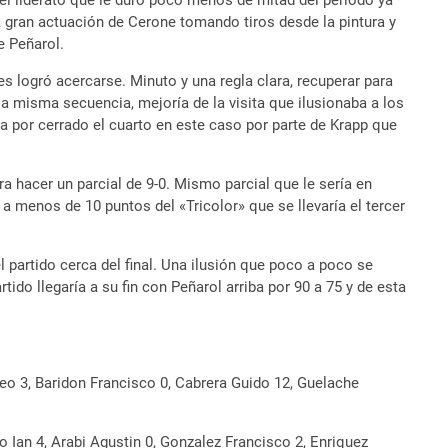
l liderato que le duró poco menos de mitad del periodo ya
a gran actuación de Cerone tomando tiros desde la pintura y
e Peñarol.
s logró acercarse. Minuto y una regla clara, recuperar para
 la misma secuencia, mejoría de la visita que ilusionaba a los
ba por cerrado el cuarto en este caso por parte de Krapp que
a hacer un parcial de 9-0. Mismo parcial que le sería en
 a menos de 10 puntos del «Tricolor» que se llevaría el tercer
 partido cerca del final. Una ilusión que poco a poco se
ido llegaría a su fin con Peñarol arriba por 90 a 75 y de esta
eo 3, Baridon Francisco 0, Cabrera Guido 12, Guelache
 Ian 4, Arabi Agustin 0, Gonzalez Francisco 2, Enriquez