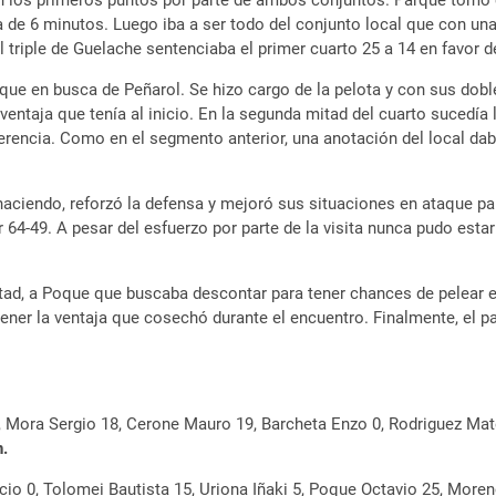
n los primeros puntos por parte de ambos conjuntos. Parque tomó e
ta de 6 minutos. Luego iba a ser todo del conjunto local que con un
 el triple de Guelache sentenciaba el primer cuarto 25 a 14 en favor d
que en busca de Peñarol. Se hizo cargo de la pelota y con sus doble
 ventaja que tenía al inicio. En la segunda mitad del cuarto sucedía
iferencia. Como en el segmento anterior, una anotación del local da
aciendo, reforzó la defensa y mejoró sus situaciones en ataque par
 64-49. A pesar del esfuerzo por parte de la visita nunca pudo estar
tad, a Poque que buscaba descontar para tener chances de pelear el
er la ventaja que cosechó durante el encuentro. Finalmente, el part
, Mora Sergio 18, Cerone Mauro 19, Barcheta Enzo 0, Rodriguez Mat
n.
io 0, Tolomei Bautista 15, Uriona Iñaki 5, Poque Octavio 25, Moreno