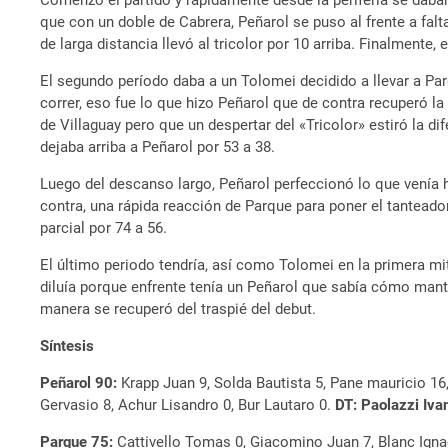
Comenzó el partido y rápidamente desde la periferia se daba
que con un doble de Cabrera, Peñarol se puso al frente a fal
de larga distancia llevó al tricolor por 10 arriba. Finalmente,
El segundo período daba a un Tolomei decidido a llevar a Par
correr, eso fue lo que hizo Peñarol que de contra recuperó la
de Villaguay pero que un despertar del «Tricolor» estiró la d
dejaba arriba a Peñarol por 53 a 38.
Luego del descanso largo, Peñarol perfeccionó lo que venía h
contra, una rápida reacción de Parque para poner el tanteador
parcial por 74 a 56.
El último periodo tendría, así como Tolomei en la primera mi
diluía porque enfrente tenía un Peñarol que sabía cómo manten
manera se recuperó del traspié del debut.
Síntesis
Peñarol 90:
Krapp Juan 9, Solda Bautista 5, Pane mauricio 16
Gervasio 8, Achur Lisandro 0, Bur Lautaro 0.
DT: Paolazzi Iva
Parque 75:
Cattivello Tomas 0, Giacomino Juan 7, Blanc Ignac