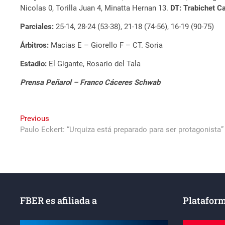
Nicolas 0, Torilla Juan 4, Minatta Hernan 13.
DT: Trabichet Ca
Parciales:
25-14, 28-24 (53-38), 21-18 (74-56), 16-19 (90-75)
Árbitros:
Macias E – Giorello F – CT. Soria
Estadio:
El Gigante, Rosario del Tala
Pr
ensa Peñarol –
Franco
Cáceres Schwab
Navegación
Previous
Previous
post:
Paulo Eckert: “Urquiza está preparado para ser protagonista”
de
entradas
FBER es afiliada a
Plataform