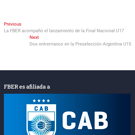
Navegación
Previous
Previous
post:
La FBER acompañó el lanzamiento de la Final Nacional U17
de
Next
Next
entradas
post:
Dos entrerrianos en la Preselección Argentina U15
FBER es afiliada a