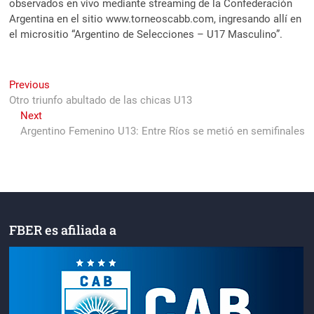
observados en vivo mediante streaming de la Confederación
Argentina en el sitio www.torneoscabb.com, ingresando allí en
el micrositio “Argentino de Selecciones – U17 Masculino”.
Navegación
Previous
Previous
post:
Otro triunfo abultado de las chicas U13
de
Next
Next
entradas
post:
Argentino Femenino U13: Entre Ríos se metió en semifinales
FBER es afiliada a