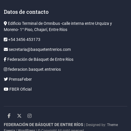
Datos de contacto
Edificio Terminal de Omnibus -calle interna entre Urquiza y
Moreno- 1° Piso, Chajarí, Entre Ríos
+54 3456 453173
secretaria@basquetentrerios.com
Federación de Básquet de Entre Ríos
federacion.basquet.entrerios
PrensaFeber
FBER Oficial
facebook
twitter
instagram
FEDERACIÓN DE BÁSQUET DE ENTRE RÍOS
| Designed by:
Theme
Freesia
|
WordPress
| © Copyright All right reserved