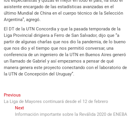
los especialistas y quizás el mejor en todo el país; ha sido el
asistente encargado de las estadísticas avanzadas en el
último Mundial de China en el cuerpo técnico de la Selección
Argentina”, agregó.
El DT de la UTN Concordia y que la pasada temporada de la
Liga Provincial dirigiera a Ferro de San Salvador, dijo que “a
partir de algunas charlas que nos dio la pandemia, de lo bueno
que nos dio y el tiempo que nos permitió conversar, una
conferencia de un ingeniero de la UTN en Buenos Aires generó
un llamado de Gabriel y así empezamos a pensar de qué
manera genera este proyecto conectando con el laboratorio de
la UTN de Concepción del Uruguay”.
Navegación
Previous
Previous
post:
La Liga de Mayores continuará desde el 12 de febrero
de
Next
Next
entradas
post:
Información importante sobre la Reválida 2020 de ENEBA