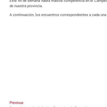
Este fin de semana habrá masiva competencia en el Campeona
de nuestra provincia.
A continuación, los encuentros correspondientes a cada una 
Navegación
Previous
Previous