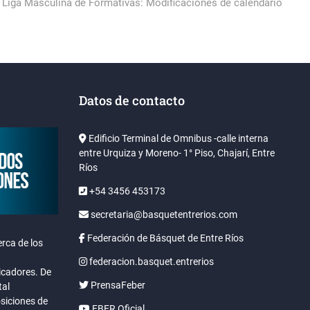
post:
Liga Masculina de Formativas: Modificaciones de calendario
Datos de contacto
Edificio Terminal de Omnibus -calle interna
entre Urquiza y Moreno- 1° Piso, Chajarí, Entre
Ríos
+54 3456 453173
secretaria@basquetentrerios.com
Federación de Básquet de Entre Ríos
rca de los
federacion.basquet.entrerios
icadores. De
PrensaFeber
tal
osiciones de
FBER Oficial