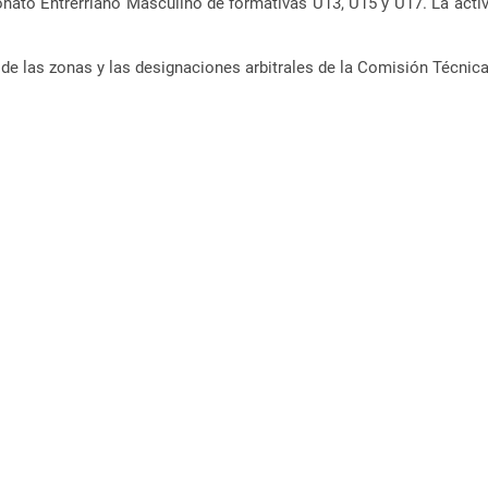
to Entrerriano Masculino de formativas U13, U15 y U17. La activid
de las zonas y las designaciones arbitrales de la Comisión Técnica