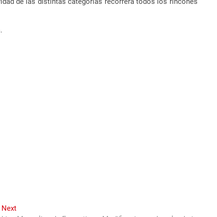
ad de las distintas categorías recorrerá todos los rincones
.
Next
Next