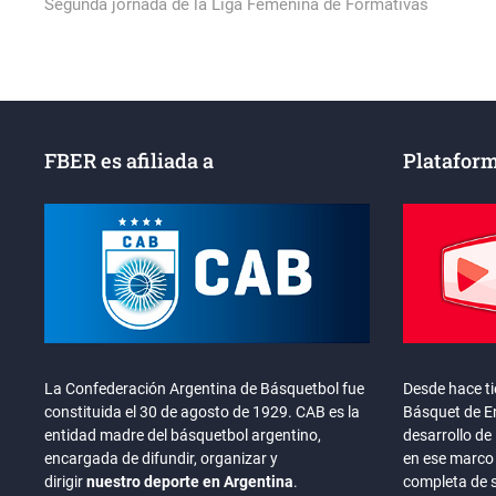
post:
Segunda jornada de la Liga Femenina de Formativas
de
entradas
FBER es afiliada a
Plataform
La Confederación Argentina de Básquetbol fue
Desde hace t
constituida el 30 de agosto de 1929. CAB es la
Básquet de En
entidad madre del básquetbol argentino,
desarrollo de 
encargada de difundir, organizar y
en ese marco 
dirigir
nuestro deporte en Argentina
.
completa de 