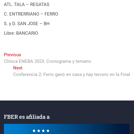
ATL. TALA – REGATAS
C. ENTRERRIANO – FERRO
S. y D. SAN JOSE – BH
Libre: BANCARIO
Navegación
Previous
Previous
post:
Clínica ENEBA 2023: Cronograma y temario
de
Next
Next
entradas
post:
Conferencia 2: Ferro ganó en casa y hay tercero en la Final
FBER es afiliada a