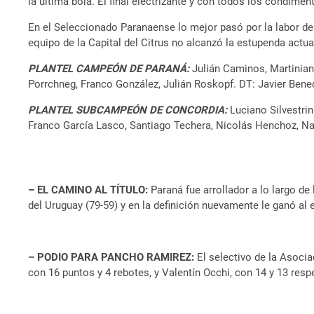
la última bola. El final electrizante y con todos los condimen
En el Seleccionado Paranaense lo mejor pasó por la labor de
equipo de la Capital del Citrus no alcanzó la estupenda act
PLANTEL CAMPEÓN DE PARANÁ:
Julián Caminos, Martinian
Porrchneg, Franco González, Julián Roskopf. DT: Javier Bened
PLANTEL SUBCAMPEÓN DE CONCORDIA:
Luciano Silvestri
Franco García Lasco, Santiago Techera, Nicolás Henchoz, Nah
– EL CAMINO AL TÍTULO:
Paraná fue arrollador a lo largo de
del Uruguay (79-59) y en la definición nuevamente le ganó al 
– PODIO PARA PANCHO RAMIREZ:
El selectivo de la Asocia
con 16 puntos y 4 rebotes, y Valentín Occhi, con 14 y 13 resp