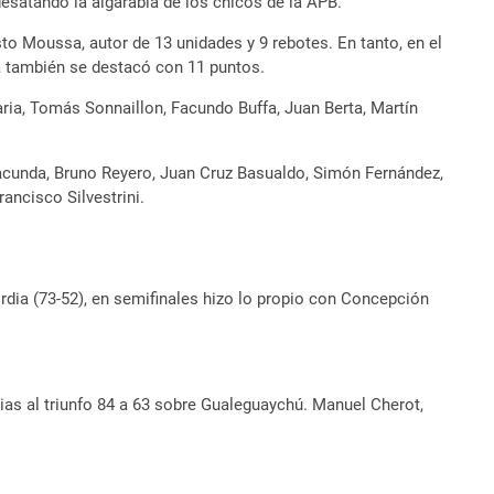
 desatando la algarabía de los chicos de la APB.
o Moussa, autor de 13 unidades y 9 rebotes. En tanto, en el
ra también se destacó con 11 puntos.
ia, Tomás Sonnaillon, Facundo Buffa, Juan Berta, Martín
 Dacunda, Bruno Reyero, Juan Cruz Basualdo, Simón Fernández,
ancisco Silvestrini.
rdia (73-52), en semifinales hizo lo propio con Concepción
ias al triunfo 84 a 63 sobre Gualeguaychú. Manuel Cherot,