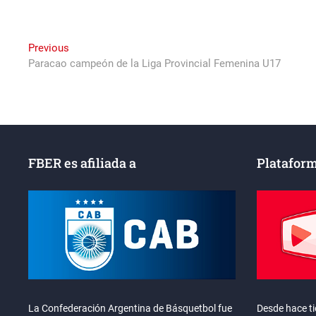
Navegación
Previous
Previous
post:
Paracao campeón de la Liga Provincial Femenina U17
de
entradas
FBER es afiliada a
Plataform
La Confederación Argentina de Básquetbol fue
Desde hace t