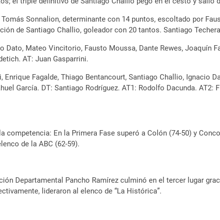
tos; el triple definitivo de Santiago Challio pegó en el cesto y salió
 Tomás Sonnalion, determinante con 14 puntos, escoltado por Faust
uación de Santiago Challio, goleador con 20 tantos. Santiago Teche
o Dato, Mateo Vincitorio, Fausto Moussa, Dante Rewes, Joaquín Far
etich. AT: Juan Gasparrini.
ni, Enrique Fagalde, Thiago Bentancourt, Santiago Challio, Ignacio
uel García. DT: Santiago Rodríguez. AT1: Rodolfo Dacunda. AT2: Fr
 la competencia: En la Primera Fase superó a Colón (74-50) y Conco
elenco de la ABC (62-59).
ción Departamental Pancho Ramírez culminó en el tercer lugar grac
ectivamente, lideraron al elenco de “La Histórica”.