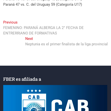
Paraná 47 vs. C. del Uruguay 59 (Categoría U17)
Navegación
Previous
Previous
post:
FEMENINO: PARANÁ ALBERGA LA 2° FECHA DE
de
ENTRERRIANO DE FORMATIVAS
entradas
Next
Next
post:
Neptunia es el primer finalista de la liga provincial
FBER es afiliada a