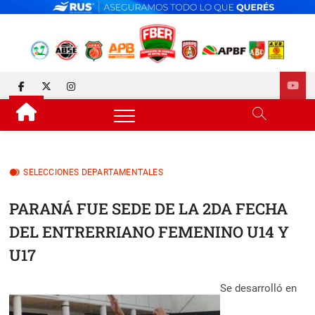
Skip
to
content
FEDERACIÓN DE BÁSQUET
DESDE 1929 JUNTO AL BÁSQUET PROVINCIAL
facebook
twitter
instagram
DE ENTRE RÍOS
SELECCIONES DEPARTAMENTALES
PARANÁ FUE SEDE DE LA 2DA FECHA
DEL ENTRERRIANO FEMENINO U14 Y
U17
Se desarrolló en