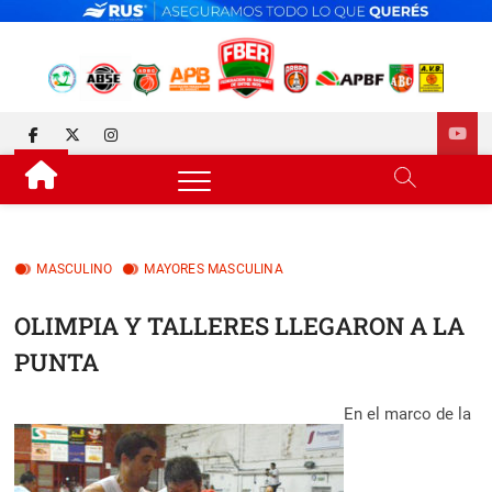
Skip
to
content
FEDERACIÓN DE BÁSQUET
DESDE 1929 JUNTO AL BÁSQUET PROVINCIAL
facebook
twitter
instagram
DE ENTRE RÍOS
MASCULINO
MAYORES MASCULINA
OLIMPIA Y TALLERES LLEGARON A LA
PUNTA
En el marco de la