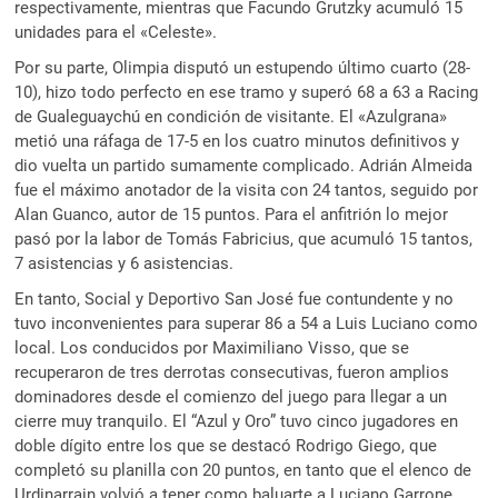
respectivamente, mientras que Facundo Grutzky acumuló 15
unidades para el «Celeste».
Por su parte, Olimpia disputó un estupendo último cuarto (28-
10), hizo todo perfecto en ese tramo y superó 68 a 63 a Racing
de Gualeguaychú en condición de visitante. El «Azulgrana»
metió una ráfaga de 17-5 en los cuatro minutos definitivos y
dio vuelta un partido sumamente complicado. Adrián Almeida
fue el máximo anotador de la visita con 24 tantos, seguido por
Alan Guanco, autor de 15 puntos. Para el anfitrión lo mejor
pasó por la labor de Tomás Fabricius, que acumuló 15 tantos,
7 asistencias y 6 asistencias.
En tanto, Social y Deportivo San José fue contundente y no
tuvo inconvenientes para superar 86 a 54 a Luis Luciano como
local. Los conducidos por Maximiliano Visso, que se
recuperaron de tres derrotas consecutivas, fueron amplios
dominadores desde el comienzo del juego para llegar a un
cierre muy tranquilo. El “Azul y Oro” tuvo cinco jugadores en
doble dígito entre los que se destacó Rodrigo Giego, que
completó su planilla con 20 puntos, en tanto que el elenco de
Urdinarrain volvió a tener como baluarte a Luciano Garrone,