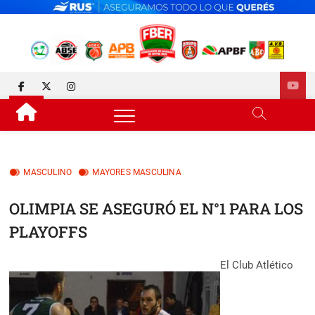
Skip
to
content
FEDERACIÓN DE BÁSQUET
DESDE 1929 JUNTO AL BÁSQUET PROVINCIAL
facebook
twitter
instagram
DE ENTRE RÍOS
MASCULINO
MAYORES MASCULINA
OLIMPIA SE ASEGURÓ EL N°1 PARA LOS
PLAYOFFS
El Club Atlético