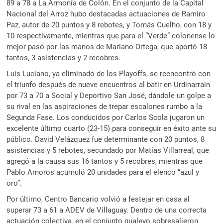
89 a 78 a La Armonía de Colón. En el conjunto de la Capital
Nacional del Arroz hubo destacadas actuaciones de Ramiro
Paz, autor de 20 puntos y 8 rebotes, y Tomás Cuelho, con 18 y
10 respectivamente, mientras que para el “Verde” colonense lo
mejor pasó por las manos de Mariano Ortega, que aportó 18
tantos, 3 asistencias y 2 recobres.
Luis Luciano, ya eliminado de los Playoffs, se reencontró con
el triunfo después de nueve encuentros al batir en Urdinarrain
por 73 a 70 a Social y Deportivo San José, dándole un golpe a
su rival en las aspiraciones de trepar escalones rumbo a la
Segunda Fase. Los conducidos por Carlos Scola jugaron un
excelente último cuarto (23-15) para conseguir en éxito ante su
público. David Velázquez fue determinante con 20 puntos, 8
asistencias y 5 rebotes, secundado por Matías Villarreal, que
agregó a la causa sus 16 tantos y 5 recobres, mientras que
Pablo Amoros acumuló 20 unidades para el elenco “azul y
oro”.
Por último, Centro Bancario volvió a festejar en casa al
superar 73 a 61 a ADEV de Villaguay. Dentro de una correcta
actuación colectiva, en el conjunto gualeyo sobresalieron