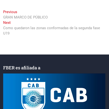
Navegación
Previous
Previous
post:
GRAN MARCO DE PÚBLICO
de
Next
Next
entradas
post:
Como quedaron las zonas conformadas de la segunda fase
U19
FBER es afiliada a