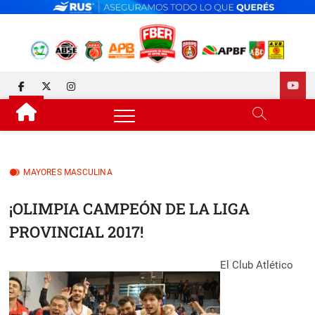
Skip
to
content
FEDERACIÓN DE BÁSQUET
DESDE 1929 JUNTO AL BÁSQUET PROVINCIAL
facebook
twitter
instagram
DE ENTRE RÍOS
MAYORES MASCULINA
¡OLIMPIA CAMPEÓN DE LA LIGA
PROVINCIAL 2017!
El Club Atlético