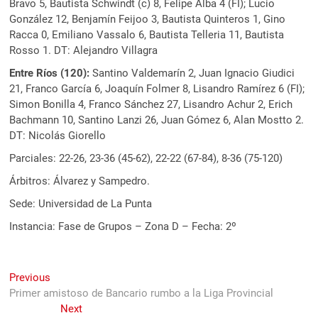
Bravo 5, Bautista Schwindt (c) 8, Felipe Alba 4 (FI); Lucio
González 12, Benjamín Feijoo 3, Bautista Quinteros 1, Gino
Racca 0, Emiliano Vassalo 6, Bautista Telleria 11, Bautista
Rosso 1. DT: Alejandro Villagra
Entre Ríos (120):
Santino Valdemarín 2, Juan Ignacio Giudici
21, Franco García 6, Joaquín Folmer 8, Lisandro Ramírez 6 (FI);
Simon Bonilla 4, Franco Sánchez 27, Lisandro Achur 2, Erich
Bachmann 10, Santino Lanzi 26, Juan Gómez 6, Alan Mostto 2.
DT: Nicolás Giorello
Parciales: 22-26, 23-36 (45-62), 22-22 (67-84), 8-36 (75-120)
Árbitros: Álvarez y Sampedro.
Sede: Universidad de La Punta
Instancia: Fase de Grupos – Zona D – Fecha: 2º
Navegación
Previous
Previous
post:
Primer amistoso de Bancario rumbo a la Liga Provincial
de
Next
Next