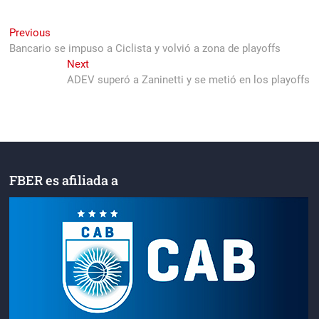
Navegación
Previous
Previous
post:
Bancario se impuso a Ciclista y volvió a zona de playoffs
de
Next
Next
entradas
post:
ADEV superó a Zaninetti y se metió en los playoffs
FBER es afiliada a