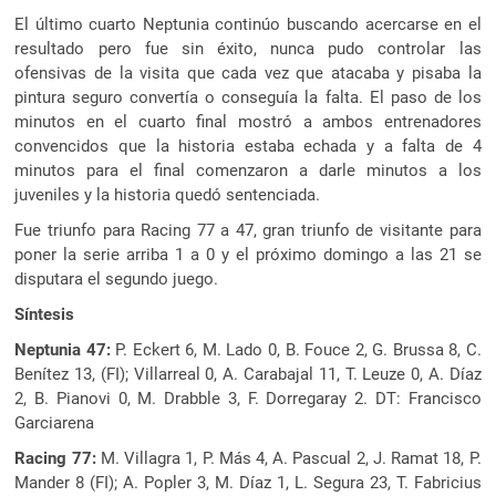
El último cuarto Neptunia continúo buscando acercarse en el
resultado pero fue sin éxito, nunca pudo controlar las
ofensivas de la visita que cada vez que atacaba y pisaba la
pintura seguro convertía o conseguía la falta. El paso de los
minutos en el cuarto final mostró a ambos entrenadores
convencidos que la historia estaba echada y a falta de 4
minutos para el final comenzaron a darle minutos a los
juveniles y la historia quedó sentenciada.
Fue triunfo para Racing 77 a 47, gran triunfo de visitante para
poner la serie arriba 1 a 0 y el próximo domingo a las 21 se
disputara el segundo juego.
Síntesis
Neptunia 47:
P. Eckert 6, M. Lado 0, B. Fouce 2, G. Brussa 8, C.
Benítez 13, (FI); Villarreal 0, A. Carabajal 11, T. Leuze 0, A. Díaz
2, B. Pianovi 0, M. Drabble 3, F. Dorregaray 2. DT: Francisco
Garciarena
Racing 77:
M. Villagra 1, P. Más 4, A. Pascual 2, J. Ramat 18, P.
Mander 8 (FI); A. Popler 3, M. Díaz 1, L. Segura 23, T. Fabricius