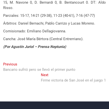
15, M. Navone 0, D. Bernardi 0, B. Bentancourt 0. DT: Aldo
Risso.
Parciales: 15-17, 14-21 (29-38), 11-23 (40-61), 7-16 (47-77)
Árbitros: Daniel Bernachi, Pablo Carrizo y Lucas Moreno.
Comisionado: Emiliano Dellagiovanna.
Cancha: José María Bértora (Central Entrerriano).
(Por Agustín Juriol – Prensa Neptunia)
Navegación
Previous
Previous
post:
Bancario sufrió pero se llevó el primer punto
de
Next
Next
entradas
post:
Firme victoria de San José en el juego 1