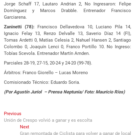
Jorge Schaff 17, Lautaro Andrian 2, No Ingresaron: Felipe
Domínguez y Marcos Drabble. Entrenador Francisco
Garciarena.
Zaninetti (78):
Francisco Dellavedova 10, Luciano Pila 14,
Ignacio Felay 13, Renzo Delvalle 13, Saverio Díaz 14 (FI),
Tomas Ardetti 0, Matías Celesia 2, Nahuel Hansen 2, Santiago
Colombo 0, Joaquín Lenci 0, Franco Portillo 10. No Ingreso:
Tobías Scevola. Entrenador Martín Amden.
Parciales 28-19, 27-15, 20-24 y 24-20 (99-78).
Árbitros: Franco Giorello – Lucas Moreno
Comisionado Técnico: Eduardo Soria.
(Por Agustín Juriol – Prensa Neptunia/ Foto: Mauricio Ríos)
Navegación
Previous
Previous
post:
Unión de Crespo volvió a ganar y es escolta
de
Next
Next
entradas
post:
Gran remontada de Ciclista para volver a ganar de local