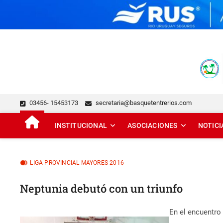
Skip
to
content
FEDERACIÓN DE BÁSQUE
DESDE 1929 JUNTO AL BÁSQUET PROVINCIAL
03456- 15453173
secretaria@basquetentrerios.com
INSTITUCIONAL
ASOCIACIONES
NOTICI
LIGA PROVINCIAL MAYORES 2016
Neptunia debutó con un triunfo
En el encuentro 