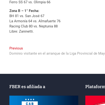
Ferro SS 67 vs. Olimpia 66
Zona B – 1° Fecha:
BH 81 vs. San José 67
La Armonía 64 vs. Almafuerte 76
Racing Club 80 vs. Neptunia 88
Libre: Zaninetti.
Navegación
Previous
Previous
post:
Dominio visitante en el arranque de la Liga Provincial de Ma
de
entradas
FBER es afiliada a
Plataform