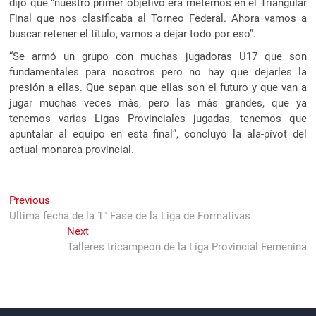
dijo que “nuestro primer objetivo era meternos en el Triangular
Final que nos clasificaba al Torneo Federal. Ahora vamos a
buscar retener el título, vamos a dejar todo por eso”.
“Se armó un grupo con muchas jugadoras U17 que son
fundamentales para nosotros pero no hay que dejarles la
presión a ellas. Que sepan que ellas son el futuro y que van a
jugar muchas veces más, pero las más grandes, que ya
tenemos varias Ligas Provinciales jugadas, tenemos que
apuntalar al equipo en esta final”, concluyó la ala-pívot del
actual monarca provincial.
Navegación
Previous
Previous
post:
Ultima fecha de la 1° Fase de la Liga de Formativas
de
Next
Next
entradas
post:
Talleres tricampeón de la Liga Provincial Femenina