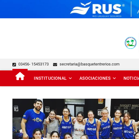
Skip
to
content
FEDERACIÓN DE BÁSQUE
DESDE 1929 JUNTO AL BÁSQUET PROVINCIAL
03456- 15453173
secretaria@basquetentrerios.com
INSTITUCIONAL
ASOCIACIONES
NOTICI