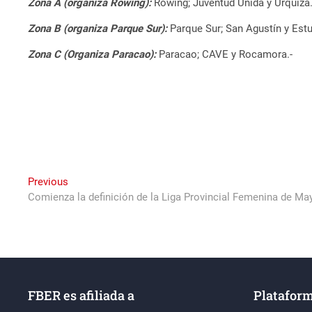
Zona A (organiza Rowing):
Rowing; Juventud Unida y Urquiza.
Zona B (organiza Parque Sur):
Parque Sur; San Agustín y Estu
Zona C (Organiza Paracao):
Paracao; CAVE y Rocamora.-
Navegación
Previous
Previous
post:
Comienza la definición de la Liga Provincial Femenina de Ma
de
entradas
FBER es afiliada a
Plataform