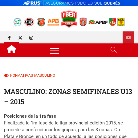
Skip
to
content
FEDERACIÓN DE BÁSQUET
DESDE 1929 JUNTO AL BÁSQUET PROVINCIAL
facebook
twitter
instagram
DE ENTRE RÍOS
FORMATIVAS MASCULINO
MASCULINO: ZONAS SEMIFINALES U13
– 2015
Posiciones de la 1ra fase
Finalizada la 1ra fase de la liga provincial edición 2015, se
procede a confeccionar los grupos, para las 3 copas: Oro,
Plata y Bronce, en un todo de acuerdo, a las posiciones que