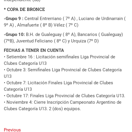
* COPA DE BRONCE
-Grupo 9 :
Central Entrerriano ( 7º A) , Luciano de Urdinarrain (
9º A) , Almafuerte ( 8º B) Vélez ( 7º C)
-Grupo 10:
B.H. de Gualeguay ( 8º A), Bancarios ( Gualeguay)
(7ºB), Juventud Feliciano ( 8º C) y Urquiza (7º D)
FECHAS A TENER EN CUENTA
• Setiembre 16 : Licitación semifinales Liga Provincial de
Clubes Categoría U13
• Octubre 3: Semifinales Liga Provincial de Clubes Categoría
U13
• Octubre 7: Licitación Finales Liga Provincial de Clubes
Categoría U13
• Octubre 17: Finales Liga Provincial de Clubes Categoría U13.
• Noviembre 4: Cierre Inscripción Campeonato Argentino de
Clubes Categoría U13. 2 (dos) equipos.
Navegación
Previous
Previous