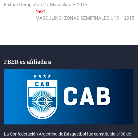
post:
Fixture Completo U17 Masculino – 2015
de
Next
Next
entradas
post:
MASCULINO: ZONAS SEMIFINALES U15 – 2015
FBER es afiliada a
La Confederación Argentina de Básquetbol fue constituida el 30 de