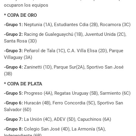
ocuparon los equipos
* COPA DE ORO
-Grupo 1:
Neptunia (1A), Estudiantes Cdia (2B), Rocamora (3C)
-Grupo 2:
Racing de Gualeguaychú (1B), Juventud Unida (2C),
Santa Rosa (3D)
-Grupo 3:
Peñarol de Tala (1C), C.A. Villa Elisa (2D), Parque
Villaguay (3A)
-Grupo 4:
Zaninetti (1D), Parque Sur(2A), Sportivo San José
(3B)
* COPA DE PLATA
-Grupo 5:
Progreso (4A), Regatas Uruguay (5B), Sarmiento (6C)
-Grupo 6:
Huracán (4B), Ferro Concordia (5C), Sportivo San
Salvador (6D)
-Grupo 7:
La Unión (4C), ADEV (5D), Capuchinos (6A)
-Grupo 8:
Colegio San José (4D), La Armonía (5A),
Independiente (6B)