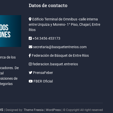
Datos de contacto
Edificio Terminal de Omnibus -calle interna
entre Urquiza y Moreno- 1° Piso, Chajarí, Entre
Ríos
+54 3456 453173
secretaria@basquetentrerios.com
Federación de Básquet de Entre Ríos
rca de los
federacion.basquet.entrerios
icadores. De
PrensaFeber
tal
osiciones de
FBER Oficial
ategorías
OS
| Designed by:
Theme Freesia
|
WordPress
| © Copyright All right reserved