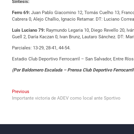
Síntesis:
Ferro 69:
Juan Pablo Giacomino 12, Tomás Cuelho 13, Franco G
Cabrera 0, Alejo Challio, Ignacio Retamar. DT: Luciano Correa
Luis Luciano 79:
Raymundo Legaria 10, Diego Revello 20, Iván V
Guell 2, Daría Kaczan 0, Ivan Brunz, Lautaro Sánchez. DT: Mar
Parciales: 13-29, 28-41, 44-54.
Estadio Club Deportivo Ferrocarril – San Salvador, Entre Ríos
(Por Baldomero Escalada – Prensa Club Deportivo Ferrocarril 
Navegación
Previous
Previous
post:
Importante victoria de ADEV como local ante Sportivo
de
entradas