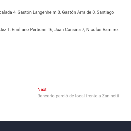
scalada 4, Gastón Langenheim 0, Gastón Arralde 0, Santiago
ndez 1, Emiliano Perticari 16, Juan Cansina 7, Nicolás Ramírez
Next
Next
post:
Bancario perdió de local frente a Zaninetti