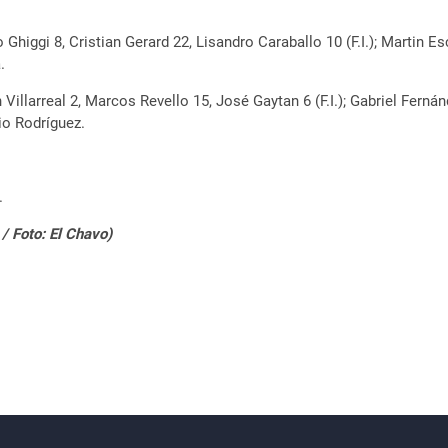
higgi 8, Cristian Gerard 22, Lisandro Caraballo 10 (F.I.); Martin E
.
illarreal 2, Marcos Revello 15, José Gaytan 6 (F.I.); Gabriel Ferná
io Rodríguez.
.
/ Foto: El Chavo)