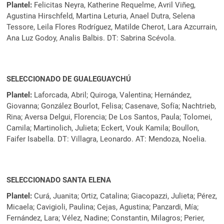
Plantel:
Felicitas Neyra, Katherine Requelme, Avril Viñeg,
Agustina Hirschfeld, Martina Leturia, Anael Dutra, Selena
Tessore, Leila Flores Rodríguez, Matilde Cherot, Lara Azcurrain,
Ana Luz Godoy, Analis Balbis. DT: Sabrina Scévola.
SELECCIONADO DE GUALEGUAYCHÚ
Plantel:
Laforcada, Abril; Quiroga, Valentina; Hernández,
Giovanna; González Bourlot, Felisa; Casenave, Sofía; Nachtrieb,
Rina; Aversa Delgui, Florencia; De Los Santos, Paula; Tolomei,
Camila; Martinolich, Julieta; Eckert, Vouk Kamila; Boullon,
Faifer Isabella. DT: Villagra, Leonardo. AT: Mendoza, Noelia.
SELECCIONADO SANTA ELENA
Plantel:
Curá, Juanita; Ortiz, Catalina; Giacopazzi, Julieta; Pérez,
Micaela; Cavigioli, Paulina; Cejas, Agustina; Panzardi, Mía;
Fernández, Lara; Vélez, Nadine; Constantin, Milagros; Perier,