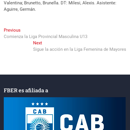
Valentina; Brunetto, Brunella. DT: Milesi, Alexis. Asistente:
Aguirre, Germán.
Navegación
Previous
Previous
post:
Comienza la Liga Provincial Masculina U13
de
Next
Next
entradas
post:
Sigue la acción en la Liga Femenina de Mayores
FBER es afiliada a