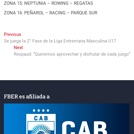
ZONA 15: NEPTUNIA – ROWING – REGATAS
ZONA 16: PEÑAROL – RACING – PARQUE SUR
Navegación
Previous
Previous
post:
Se juega la 2° Fase de la Liga Entrerriana Masculina U17
de
Next
Next
entradas
post:
Respaud: “Queremos aprovechar y disfrutar de cada juego”
FBER es afiliada a