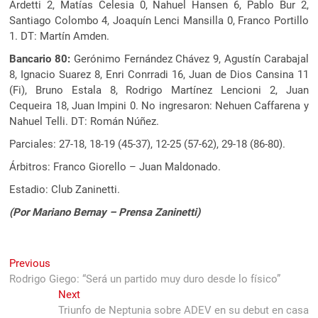
Ardetti 2, Matías Celesia 0, Nahuel Hansen 6, Pablo Bur 2,
Santiago Colombo 4, Joaquín Lenci Mansilla 0, Franco Portillo
1. DT: Martín Amden.
Bancario 80:
Gerónimo Fernández Chávez 9, Agustín Carabajal
8, Ignacio Suarez 8, Enri Conrradi 16, Juan de Dios Cansina 11
(Fi), Bruno Estala 8, Rodrigo Martínez Lencioni 2, Juan
Cequeira 18, Juan Impini 0. No ingresaron: Nehuen Caffarena y
Nahuel Telli. DT: Román Núñez.
Parciales: 27-18, 18-19 (45-37), 12-25 (57-62), 29-18 (86-80).
Árbitros: Franco Giorello – Juan Maldonado.
Estadio: Club Zaninetti.
(Por Mariano Bernay – Prensa Zaninetti)
Navegación
Previous
Previous
post:
Rodrigo Giego: “Será un partido muy duro desde lo físico”
de
Next
Next
entradas
post:
Triunfo de Neptunia sobre ADEV en su debut en casa