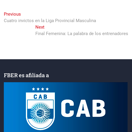
Navegación
Previous
Previous
post:
Cuatro invictos en la Liga Provincial Masculina
de
Next
Next
entradas
post:
Final Femenina: La palabra de los entrenadores
FBER es afiliada a