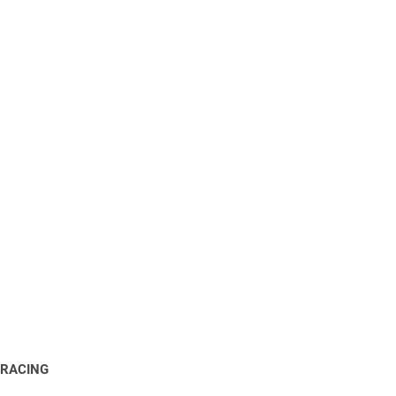
 RACING