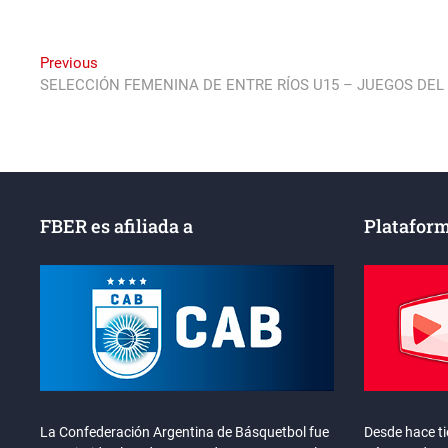
Navegación
Previous
Previous
post:
SELECCIÓN FEMENINA DE ENTRE RÍOS U15 – JUEGOS DEL
de
entradas
FBER es afiliada a
Plataform
La Confederación Argentina de Básquetbol fue
Desde hace t