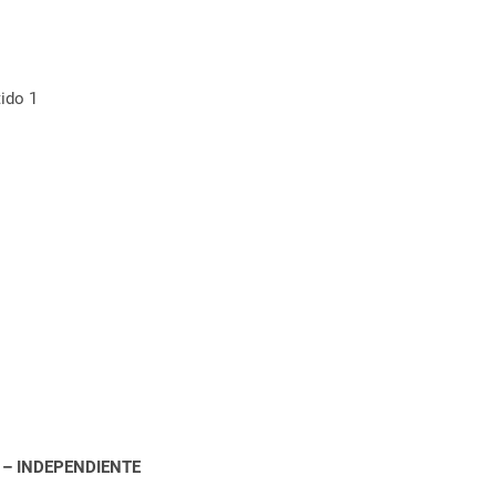
tido 1
 – INDEPENDIENTE