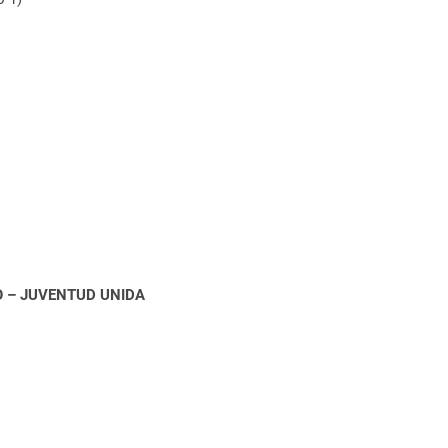
TO – JUVENTUD UNIDA