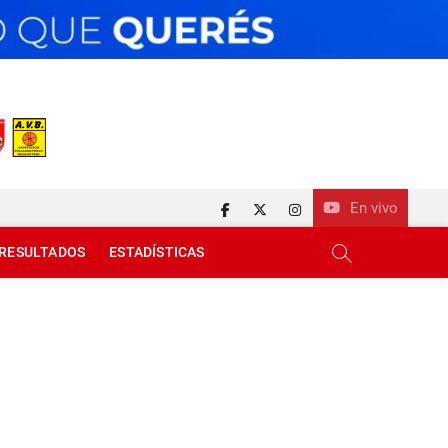
En vivo
facebook
twitter
instagram
RESULTADOS
ESTADÍSTICAS