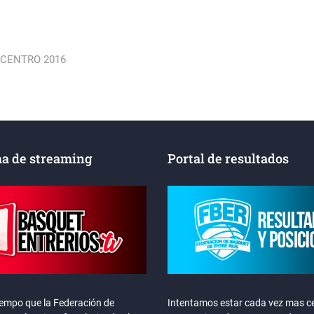
 CENTRO 2016
a de streaming
Portal de resultados
iempo que la Federación de
Intentamos estar cada vez mas ce